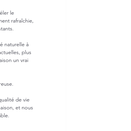
ler le 
ent rafraîchie, 
tants.
é naturelle à 
ctuelles, plus 
ison un vrai 
reuse.
ualité de vie 
maison, et nous 
able.