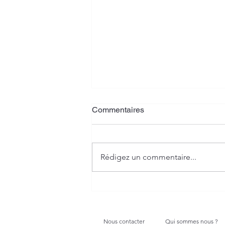
Commentaires
Rédigez un commentaire...
Fermeture estivale – Villa
Home Création part en
vacances
Nous contacter
Qui sommes nous ?