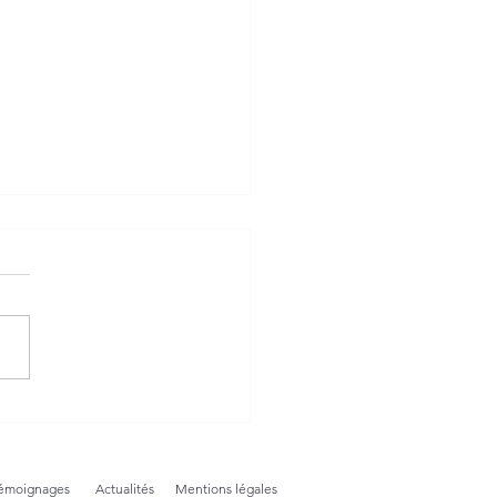
uses Pâques : une
nthèse printanière pleine
ouceur
émoignages
Actualités
Mentions légales