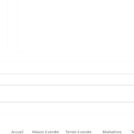
Une maison signée Villa
Joye
Home Création, au cœur des
pare
montagnes
de d
Accueil
Maison à vendre
Terrain à vendre
Réalisations
T