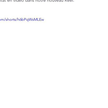
ltat en vidéo dans notre nouveau Reel.
com/shorts/h6bPqWsMLEw