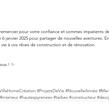
remercier pour votre confiance et sommes impatients d
di 6 janvier 2025 pour partager de nouvelles aventures. E
vie à vos rêves de construction et de rénovation.
tous ! ✨
VillaHomeCréation
#ProjetsDeVie
#NouvelleAnnée
#Mer
#interieur
#hautespyrenees
#tarbes
#constructeur
#desi