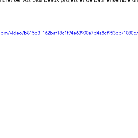
oncrétiser vos plus beaux projets et de bâtir ensemble un
ic.com/video/b815b3_162baf18c1f94e63900e7d4a8cf953bb/1080p