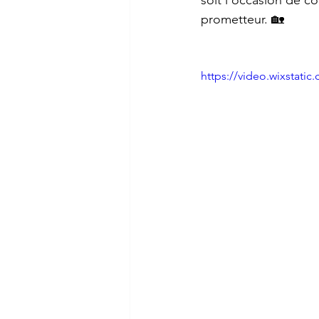
soit l’occasion de c
prometteur. 🏡
https://video.wixstat