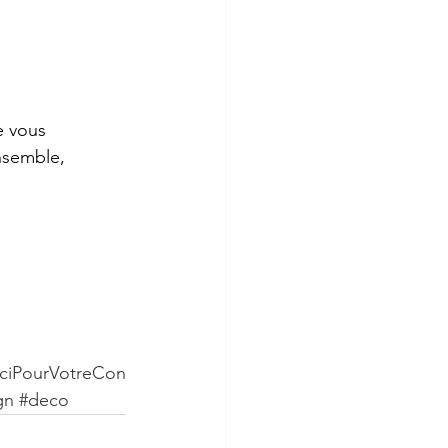
e vous 
nsemble, 
ciPourVotreCon
gn
#deco